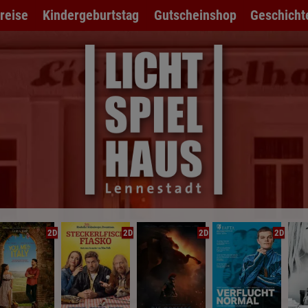
preise
Kindergeburtstag
Gutscheinshop
Geschicht
2D
2D
2D
2D