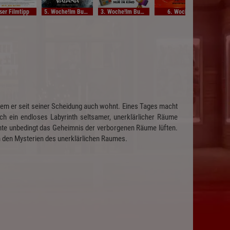
ser Filmtipp
5. Woche!Im Bundesstart
3. Woche!Im Bundesstart
6. Woche!
Unse
em er seit seiner Scheidung auch wohnt. Eines Tages macht
ich ein endloses Labyrinth seltsamer, unerklärlicher Räume
öchte unbedingt das Geheimnis der verborgenen Räume lüften.
von den Mysterien des unerklärlichen Raumes.