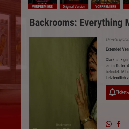
VORPREMIERE
Original Version
VORPREMIERE
Backrooms: Everything M
Chiwetel Ejiofo
Extended Ver
Clark ist Eig
er im Keller 
befindet. Mit
Letztendlich v
Ticket