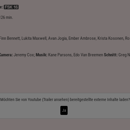
e:
126 min.
 Finn Bennett, Lukita Maxwell, Avan Jogia, Ember Ambrose, Krista Kosonen, Ro
Kamera:
Jeremy Cox;
Musik:
Kane Parsons, Edo Van Breemen
Schnitt:
Greg N
Möchten Sie von
Youtube (Trailer ansehen)
bereitgestellte externe Inhalte laden?
Ja