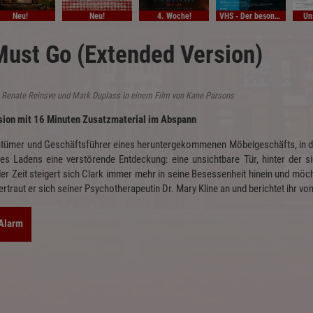
Neu!
Neu!
4. Woche!
VHS - Der besondere Film
Un
ust Go (Extended Version)
r, Renate Reinsve und Mark Duplass in einem Film von Kane Parsons
sion mit 16 Minuten Zusatzmaterial im Abspann
entümer und Geschäftsführer eines heruntergekommenen Möbelgeschäfts, in d
des Ladens eine verstörende Entdeckung: eine unsichtbare Tür, hinter der s
 der Zeit steigert sich Clark immer mehr in seine Besessenheit hinein und m
ertraut er sich seiner Psychotherapeutin Dr. Mary Kline an und berichtet ihr 
-Alarm