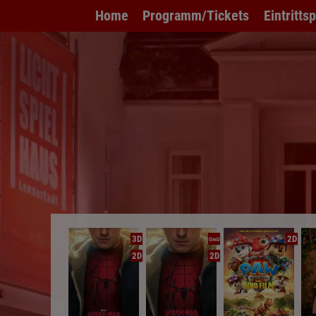
Home
Programm/Tickets
Eintritts
3D
2D
OmU
2D
2D