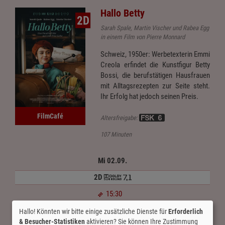
Hallo Betty
2D
Sarah Spale, Martin Vischer und Rabea Egg
in einem Film von Pierre Monnard
Schweiz, 1950er: Werbetexterin Emmi
Creola erfindet die Kunstfigur Betty
Bossi, die berufstätigen Hausfrauen
mit Alltagsrezepten zur Seite steht.
Ihr Erfolg hat jedoch seinen Preis.
FilmCafé
Altersfreigabe:
107 Minuten
Mi 02.09.
2D
15:30
Hallo! Könnten wir bitte einige zusätzliche Dienste für
Erforderlich
15:30
& Besucher-Statistiken
aktivieren? Sie können Ihre Zustimmung