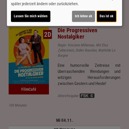
später jederzeit ändern oder zurückziehen.
Für Tickets auf die Uhrzeit klicken.
Lassen Sie mich wählen
Ich lehne ab
Das ist ok
Die Progressiven
2D
Nostalgiker
Regie: Vinciane Millereau. Mit Elsa
Zylberstein, Didier Bourdon, Mathilde Le
Borgne
Eine humorvolle Zeitreise mit
überraschenden Wendungen und
witzigen Herausforderungen
zwischen Gestern und Heute!
FilmCafé
Altersfreigabe:
103 Minuten
Mi 04.11.