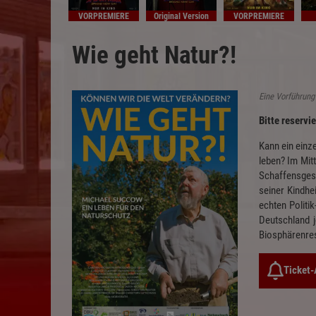
VORPREMIERE
Original Version
VORPREMIERE
Wie geht Natur?!
Eine Vorführung
Bitte reservi
Kann ein einz
leben? Im Mit
Schaffensgesc
seiner Kindhe
echten Politi
Deutschland 
Biosphärenres
Ticket