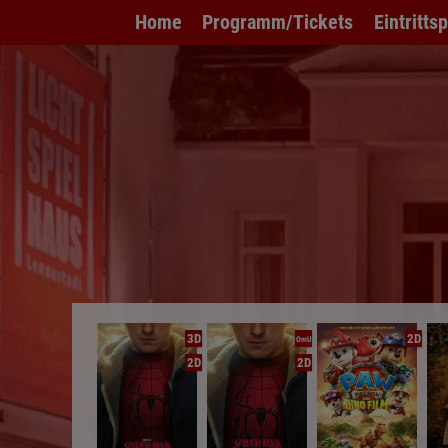
Home
Programm/Tickets
Eintritts
3D
2D
OmU
2D
2D