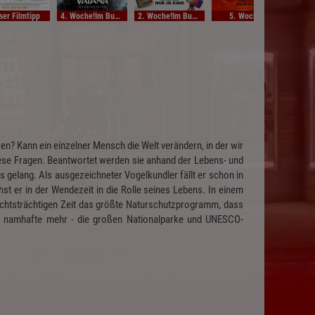
ser Filmtipp
4. Woche!Im Bundesstart
2. Woche!Im Bundesstart
5. Woche!
Unse
n? Kann ein einzelner Mensch die Welt verändern, in der wir
se Fragen. Beantwortet werden sie anhand der Lebens- und
gelang. Als ausgezeichneter Vogelkundler fällt er schon in
st er in der Wendezeit in die Rolle seines Lebens. In einem
ichtsträchtigen Zeit das größte Naturschutzprogramm, dass
d namhafte mehr - die großen Nationalparke und UNESCO-