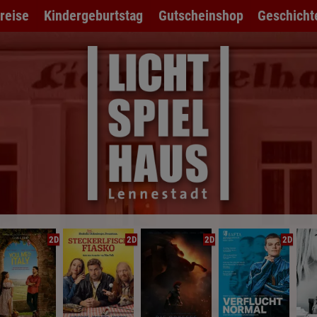
preise
Kindergeburtstag
Gutscheinshop
Geschicht
2D
2D
2D
2D