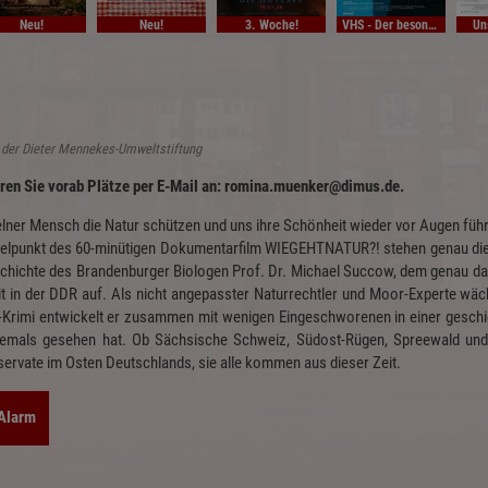
Neu!
Neu!
3. Woche!
VHS - Der besondere Film
Un
 der Dieter Mennekes-Umweltstiftung
eren Sie vorab Plätze per E-Mail an: romina.muenker@dimus.de.
elner Mensch die Natur schützen und uns ihre Schönheit wieder vor Augen führe
telpunkt des 60-minütigen Dokumentarfilm WIEGEHTNATUR?! stehen genau die
hichte des Brandenburger Biologen Prof. Dr. Michael Succow, dem genau das 
it in der DDR auf. Als nicht angepasster Naturrechtler und Moor-Experte wäch
k-Krimi entwickelt er zusammen mit wenigen Eingeschworenen in einer gesch
jemals gesehen hat. Ob Sächsische Schweiz, Südost-Rügen, Spreewald un
ervate im Osten Deutschlands, sie alle kommen aus dieser Zeit.
-Alarm