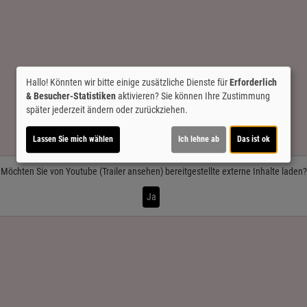
Hallo! Könnten wir bitte einige zusätzliche Dienste für
Erforderlich
& Besucher-Statistiken
aktivieren? Sie können Ihre Zustimmung
später jederzeit ändern oder zurückziehen.
Lassen Sie mich wählen
Ich lehne ab
Das ist ok
Möchten Sie von
Youtube (Trailer ansehen)
bereitgestellte externe Inhalte laden?
Ja