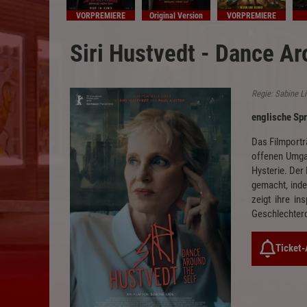
VORPREMIERE
Original Version
VORPREMIERE
Siri Hustvedt - Dance Ar
Regie: Sabine L
englische Spr
Das Filmportr
offenen Umgan
Hysterie. Der
gemacht, inde
zeigt ihre in
Geschlechterd
Ticket