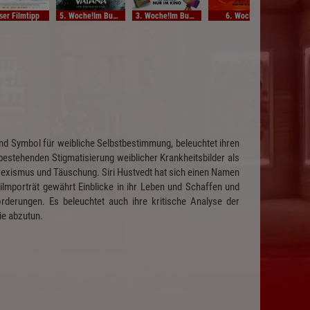
ser Filmtipp
5. Woche!Im Bundesstart
3. Woche!Im Bundesstart
6. Woche!
Unse
 und Symbol für weibliche Selbstbestimmung, beleuchtet ihren
estehenden Stigmatisierung weiblicher Krankheitsbilder als
 Sexismus und Täuschung. Siri Hustvedt hat sich einen Namen
lmporträt gewährt Einblicke in ihr Leben und Schaffen und
rderungen. Es beleuchtet auch ihre kritische Analyse der
ie abzutun.