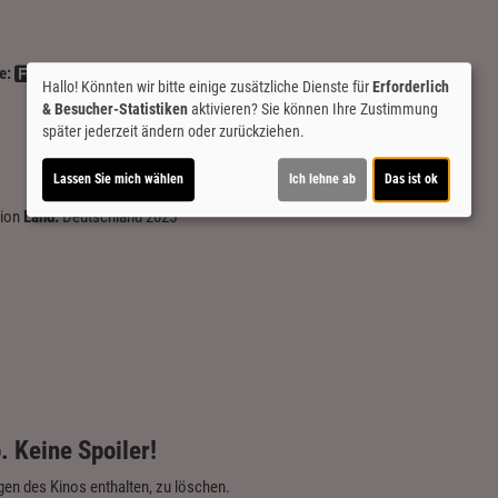
e:
Hallo! Könnten wir bitte einige zusätzliche Dienste für
Erforderlich
& Besucher-Statistiken
aktivieren? Sie können Ihre Zustimmung
später jederzeit ändern oder zurückziehen.
Lassen Sie mich wählen
Ich lehne ab
Das ist ok
ion
Land:
Deutschland 2025
. Keine Spoiler!
en des Kinos enthalten, zu löschen.