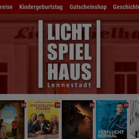
preise
Kindergeburtstag
Gutscheinshop
Geschicht
2D
2D
2D
2D