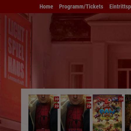
Home
Programm/Tickets
Eintritts
3D
2D
OmU
2D
2D