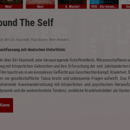
Neu!
Neu!
4. Woche!
VHS - Der besondere Film
Un
ound The Self
idl. Mit Siri Hustvedt, Paul Auster, Wim Wenders
achfassung mit deutschen Untertiteln
ät über Siri Hustvedt, eine herausragende Schriftstellerin, Wissenschaftlerin
g mit körperlichen Gebrechen und ihre Erforschung der seit Jahrhunderten b
 Film taucht ein in ein komplexes Geflecht aus Geschlechterkampf, Krankheit,
m sie gesellschaftliche Tabus bricht und unbequeme Fragen aufwirft. Das Fi
spirierende Auseinandersetzung mit körperlichen und psychischen Herausfo
ynamik und die weitverbreitete Tendenz, weibliche Krankheitsbilder als Hyster
-Alarm