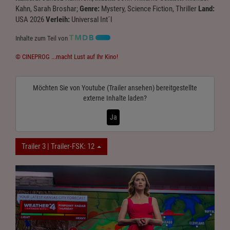
Kahn, Sarah Broshar;
Genre:
Mystery, Science Fiction, Thriller
Land:
USA 2026
Verleih:
Universal Int´l
Inhalte zum Teil von
© CINEPROG ...macht Lust auf Ihr Kino!
Möchten Sie von
Youtube (Trailer ansehen)
bereitgestellte
externe Inhalte laden?
Ja
Trailer 3 | Trailer-FSK: 12