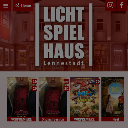
Home
3D
2D
OmU
2D
2D
VORPREMIERE
Original Version
VORPREMIERE
Neu!