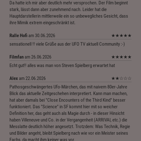
Da hatte ich mir aber deutlich mehr versprochen. Der Film beginnt
stark, lässt dann aber zunehmend nach. Leider hat die
Hauptdarstellerin mittlerweile ein so unbewegliches Gesicht, dass
ihre Mimik extrem eingeschränkt ist.
Ralle Hofi
am 30.06.2026
★
★
★
★
★
sensationell !! viele Grüße aus der UFO TV aktuell Community :-)
Filmfan
am 26.06.2026
★
★
★
★
★
Echt gut!! alles was man von Steven Spielberg erwartet hat
Alex
am 22.06.2026
★
★
☆
☆
☆
Pathosgeschwängertes Ufo-Märchen, das mit naivem 80er-Jahre
Blick das aktuelle Zeitgeschehen interpretiert. Kann man machen,
hat aber damals bei "Close Encounters of the Third Kind" besser
funktioniert. Das "Science" in SF kommt hier mit so weicher
Definition her, das geht auch als Magie durch - in dieser Hinsicht
haben Villeneuve und Co. in der Vergangenheit (ARRIVAl, etc.) die
Messlatte deutlich höher angesetzt. Trotzdem: Was Technik, Regie
und Bilder angeht, bleibt Spielberg nach wie vor ein Meister seines
Fachs, da macht ihm keiner was vor.