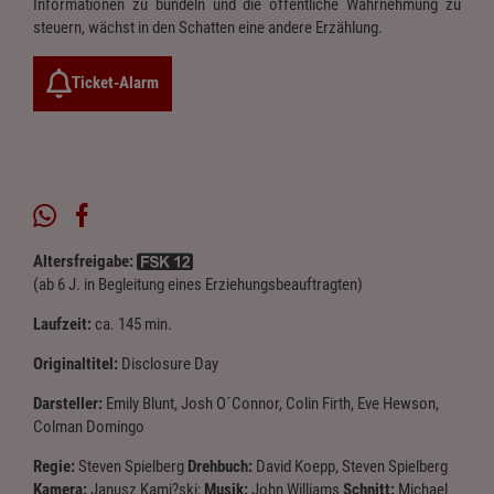
Informationen zu bündeln und die öffentliche Wahrnehmung zu
steuern, wächst in den Schatten eine andere Erzählung.
Ticket-Alarm
Altersfreigabe:
(ab 6 J. in Begleitung eines Erziehungsbeauftragten)
Laufzeit:
ca. 145 min.
Originaltitel:
Disclosure Day
Darsteller:
Emily Blunt, Josh O´Connor, Colin Firth, Eve Hewson,
Colman Domingo
Regie:
Steven Spielberg
Drehbuch:
David Koepp, Steven Spielberg
Kamera:
Janusz Kami?ski;
Musik:
John Williams
Schnitt:
Michael