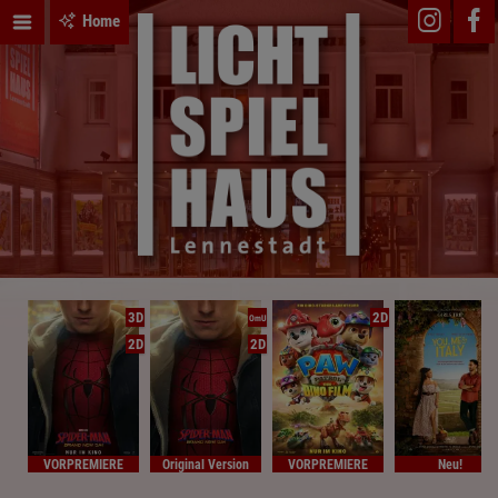
Home
3D
2D
OmU
2D
2D
VORPREMIERE
Original Version
VORPREMIERE
Neu!