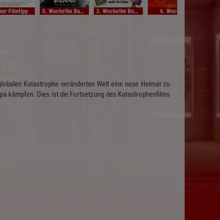
ser Filmtipp
5. Woche!Im Bundesstart
3. Woche!Im Bundesstart
6. Woche!
Unse
 globalen Katastrophe veränderten Welt eine neue Heimat zu
opa kämpfen. Dies ist die Fortsetzung des Katastrophenfilms