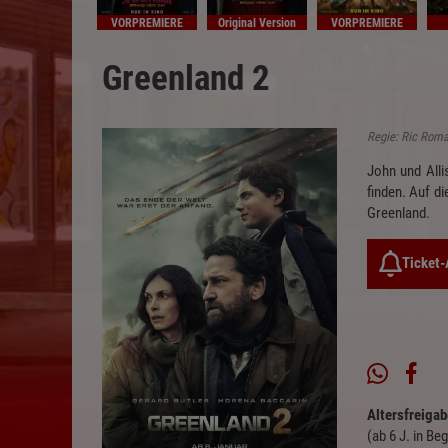
VORPREMIERE
Original Version
VORPREMIERE
Greenland 2
Regie: Ric Roma
John und Alli
finden. Auf d
Greenland.
Ticket
Altersfreigab
(ab 6 J. in Be