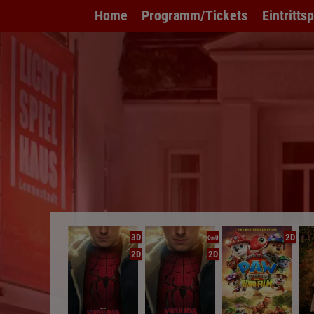
Home
Programm/Tickets
Eintritts
3D
2D
OmU
2D
2D