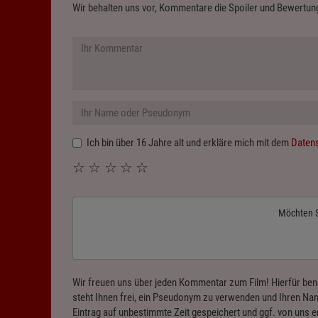
Wir behalten uns vor, Kommentare die Spoiler und Bewertung
Ich bin über 16 Jahre alt und erkläre mich mit dem
Daten
☆
☆
☆
☆
☆
Möchten 
Wir freuen uns über jeden Kommentar zum Film! Hierfür ben
steht Ihnen frei, ein Pseudonym zu verwenden und Ihren Nam
Eintrag auf unbestimmte Zeit gespeichert und ggf. von uns e