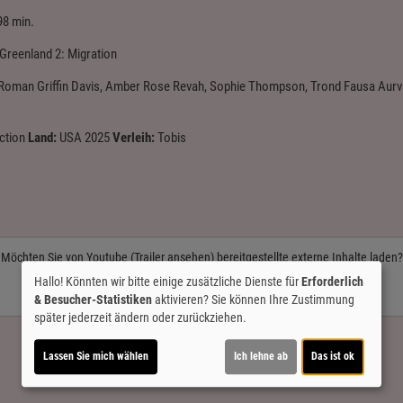
98 min.
Greenland 2: Migration
, Roman Griffin Davis, Amber Rose Revah, Sophie Thompson, Trond Fausa Aurv
ction
Land:
USA 2025
Verleih:
Tobis
Möchten Sie von
Youtube (Trailer ansehen)
bereitgestellte externe Inhalte laden?
Hallo! Könnten wir bitte einige zusätzliche Dienste für
Erforderlich
Ja
& Besucher-Statistiken
aktivieren? Sie können Ihre Zustimmung
später jederzeit ändern oder zurückziehen.
Lassen Sie mich wählen
Ich lehne ab
Das ist ok