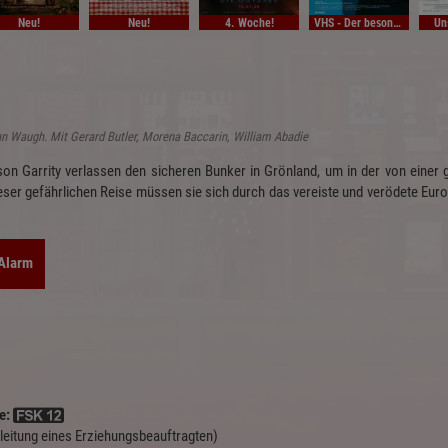
Neu!
Neu!
4. Woche!
VHS - Der besondere Film
Un
n Waugh. Mit Gerard Butler, Morena Baccarin, William Abadie
son Garrity verlassen den sicheren Bunker in Grönland, um in der von einer
ieser gefährlichen Reise müssen sie sich durch das vereiste und verödete Eur
-Alarm
e:
gleitung eines Erziehungsbeauftragten)