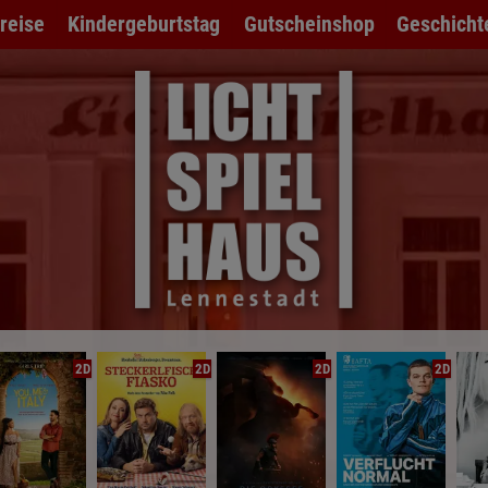
preise
Kindergeburtstag
Gutscheinshop
Geschicht
2D
2D
2D
2D