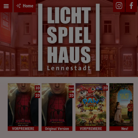
Home
3D
2D
OmU
2D
2D
VORPREMIERE
Original Version
VORPREMIERE
Neu!