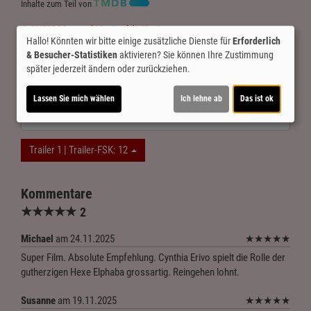
Inhalte zum Teil von
© CINEPROG ...macht Lust auf Ihr Kino!
Hallo! Könnten wir bitte einige zusätzliche Dienste für
Erforderlich
& Besucher-Statistiken
aktivieren? Sie können Ihre Zustimmung
später jederzeit ändern oder zurückziehen.
Möchten Sie von
Youtube (Trailer ansehen)
bereitgestellte
externe Inhalte laden?
Lassen Sie mich wählen
Ich lehne ab
Das ist ok
Ja
Trailer 1 | Trailer-FSK: 12
Kommentare
★
★
★
★
★
2
Michael
am 24.11.2025
★
★
★
★
★
Super Film. Absolute Empfehlung. Cynthia Erivo spielt die Rolle der
gutherzigen Hexe Elphaba grossartig. Reingehen lohnt.
Susanne
am 19.11.2025
★
★
★
★
★