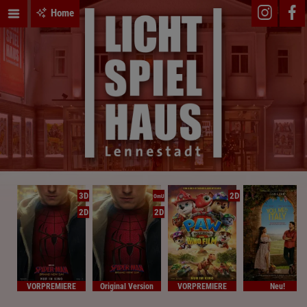
Home
3D
2D
OmU
2D
2D
VORPREMIERE
Original Version
VORPREMIERE
Neu!