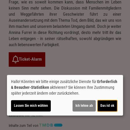
Frage, wie es soweit kommen kann, dass Menschen im Leben
keinen Sinn mehr sehen. Die Diskussion mit Familienmitgliedern
und Weggefährten ihrer Geschwister führt zu einer
Auseinandersetzung mit dem Thema Tod, dem Bild, das wir uns von
ihm machen und unserem belasteten Umgang damit. Doch je weiter
Annina Furrer in diese Richtung vordringt, desto mehr tritt ihr das
Leben entgegen - in seiner rätselhaften, sowohl abgründigen wie
auch liebenswerten Farbigkeit.
Ticket-Alarm
Hallo! Könnten wir bitte einige zusätzliche Dienste für
Erforderlich
& Besucher-Statistiken
aktivieren? Sie können Ihre Zustimmung
später jederzeit ändern oder zurückziehen.
Altersfreigabe:
noch nicht bekannt
Lassen Sie mich wählen
Ich lehne ab
Das ist ok
Laufzeit:
ca. 92 min.
Inhalte zum Teil von