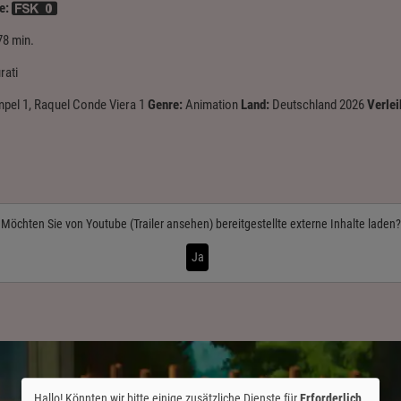
e:
78 min.
rati
pel 1, Raquel Conde Viera 1
Genre:
Animation
Land:
Deutschland 2026
Verlei
Möchten Sie von
Youtube (Trailer ansehen)
bereitgestellte externe Inhalte laden?
Ja
Hallo! Könnten wir bitte einige zusätzliche Dienste für
Erforderlich