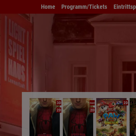
Home
Programm/Tickets
Eintritts
3D
2D
OmU
2D
2D