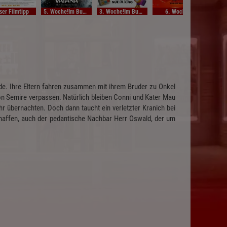
ser Filmtipp
5. Woche!Im Bundesstart
3. Woche!Im Bundesstart
6. Woche!
Unse
de. Ihre Eltern fahren zusammen mit ihrem Bruder zu Onkel
on Semire verpassen. Natürlich bleiben Conni und Kater Mau
hr übernachten. Doch dann taucht ein verletzter Kranich bei
schaffen, auch der pedantische Nachbar Herr Oswald, der um