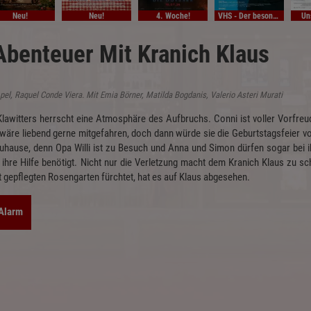
Neu!
Neu!
4. Woche!
VHS - Der besondere Film
Un
Abenteuer Mit Kranich Klaus
pel, Raquel Conde Viera. Mit Emia Börner, Matilda Bogdanis, Valerio Asteri Murati
lawitters herrscht eine Atmosphäre des Aufbruchs. Conni ist voller Vorfreu
 wäre liebend gerne mitgefahren, doch dann würde sie die Geburtstagsfeier v
 zuhause, denn Opa Willi ist zu Besuch und Anna und Simon dürfen sogar bei i
r ihre Hilfe benötigt. Nicht nur die Verletzung macht dem Kranich Klaus zu 
t gepflegten Rosengarten fürchtet, hat es auf Klaus abgesehen.
-Alarm