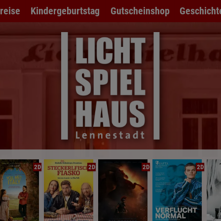
preise
Kindergeburtstag
Gutscheinshop
Geschicht
2D
2D
2D
2D