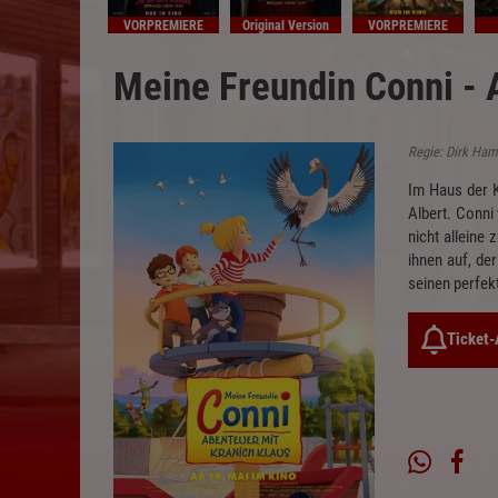
VORPREMIERE
Original Version
VORPREMIERE
Meine Freundin Conni - 
Regie: Dirk Ham
Im Haus der K
Albert. Conni
nicht alleine
ihnen auf, de
seinen perfek
Ticket