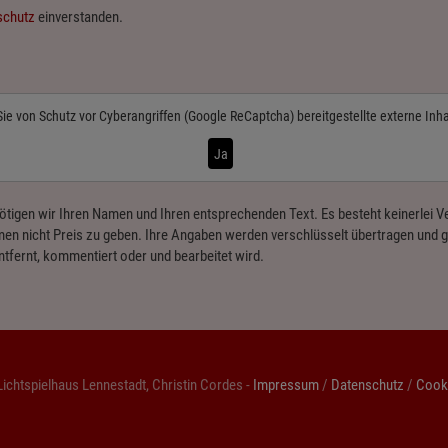
schutz
einverstanden.
Sie von
Schutz vor Cyberangriffen (Google ReCaptcha)
bereitgestellte externe Inh
Ja
ötigen wir Ihren Namen und Ihren entsprechenden Text. Es besteht keinerlei
en nicht Preis zu geben. Ihre Angaben werden verschlüsselt übertragen und ge
ntfernt, kommentiert oder und bearbeitet wird.
ichtspielhaus Lennestadt, Christin Cordes -
Impressum
/
Datenschutz
/
Cooki