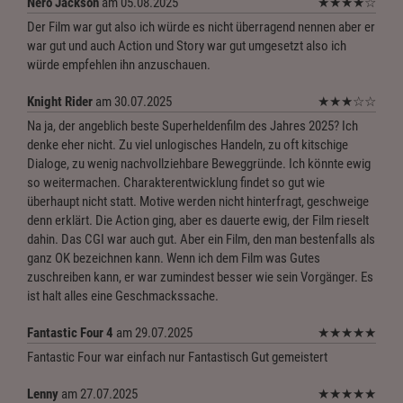
Nero Jackson
am 05.08.2025
★
★
★
★
☆
Der Film war gut also ich würde es nicht überragend nennen aber er
war gut und auch Action und Story war gut umgesetzt also ich
würde empfehlen ihn anzuschauen.
Knight Rider
am 30.07.2025
★
★
★
☆
☆
Na ja, der angeblich beste Superheldenfilm des Jahres 2025? Ich
denke eher nicht. Zu viel unlogisches Handeln, zu oft kitschige
Dialoge, zu wenig nachvollziehbare Beweggründe. Ich könnte ewig
so weitermachen. Charakterentwicklung findet so gut wie
überhaupt nicht statt. Motive werden nicht hinterfragt, geschweige
denn erklärt. Die Action ging, aber es dauerte ewig, der Film rieselt
dahin. Das CGI war auch gut. Aber ein Film, den man bestenfalls als
ganz OK bezeichnen kann. Wenn ich dem Film was Gutes
zuschreiben kann, er war zumindest besser wie sein Vorgänger. Es
ist halt alles eine Geschmackssache.
Fantastic Four 4
am 29.07.2025
★
★
★
★
★
Fantastic Four war einfach nur Fantastisch Gut gemeistert
Lenny
am 27.07.2025
★
★
★
★
★