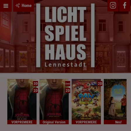
Home
3D
2D
OmU
2D
2D
VORPREMIERE
Original Version
VORPREMIERE
Neu!