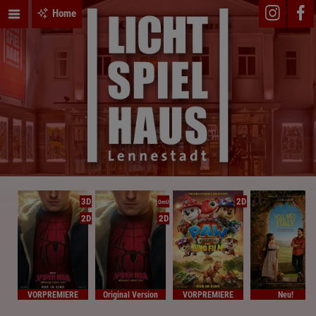
Home
3D
2D
OmU
2D
2D
VORPREMIERE
Original Version
VORPREMIERE
Neu!